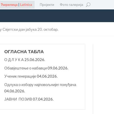
Пројекти
Фото галерија
Ћирилица
|
Latinica
Свјетски дан јабука 20. октобар.
ОГЛАСНА ТАБЛА
О Д Л У К A
25.06.2026.
Обавјештење о набавци
09.06.2026.
Ученик генерације
04.06.2026.
Одлука о избору најповољнијег понуђача
04.06.2026.
ЈАВНИ ПОЗИВ
07.04.2026.