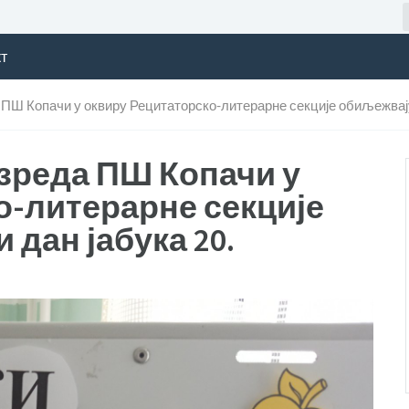
т
 ПШ Копачи у оквиру Рецитаторско-литерарне секције обиљежвају 
азреда ПШ Копачи у
о-литерарне секције
 дан јабука 20.