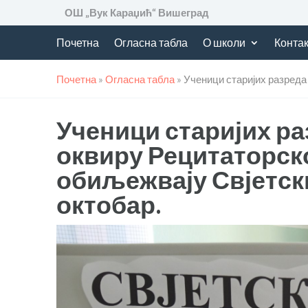
ОШ „Вук Караџић“ Вишеград
Почетна
Огласна табла
О школи
Контак
Почетна
»
Огласна табла
»
Ученици старијих разреда
Ученици старијих р
оквиру Рецитаторск
обиљежвају Свјетски
октобар.