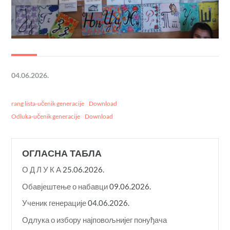
04.06.2026.
rang lista-učenik generacije
Download
Odluka-učenik generacije
Download
ОГЛАСНА ТАБЛА
О Д Л У К A
25.06.2026.
Обавјештење о набавци
09.06.2026.
Ученик генерације
04.06.2026.
Одлука о избору најповољнијег понуђача