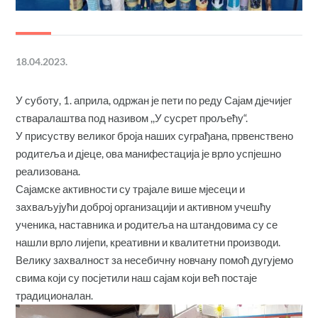
18.04.2023.
У суботу, 1. априла, одржан је пети по реду Сајам дјечијег
стваралаштва под називом ,,У сусрет прољећу“.
У присуству великог броја наших суграђана, првенствено
родитеља и дјеце, ова манифестација је врло успјешно
реализована.
Сајамске активности су трајале више мјесеци и
захваљујући доброј организацији и активном учешћу
ученика, наставника и родитеља на штандовима су се
нашли врло лијепи, креативни и квалитетни производи.
Велику захвалност за несебичну новчану помоћ дугујемо
свима који су посјетили наш сајам који већ постаје
традиционалан.