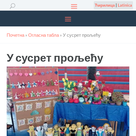
Ћирилица
|
Latinica
Почетна
»
Огласна табла
»
У сусрет прољећу
У сусрет прољећу