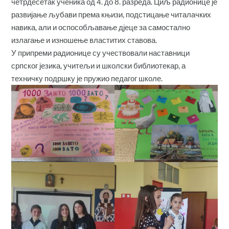
четрдесетак ученика од 4. до 8. разреда. Циљ радионице је
развијање љубави према књизи, подстицање читалачких
навика, али и оспособљавање дјеце за самостално
излагање и изношење властитих ставова.
У припреми радионице су учествовали наставници
српског језика, учитељи и школски библиотекар, а
техничку подршку је пружио педагог школе.