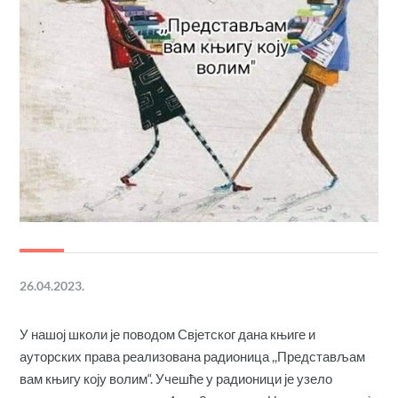
26.04.2023.
У нашој школи је поводом Свјетског дана књиге и
ауторских права реализована радионица ,,Представљам
вам књигу коју волим“. Учешће у радионици је узело