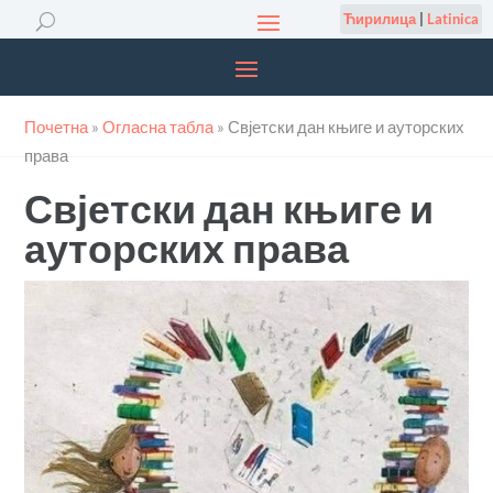
Ћирилица
|
Latinica
Почетна
»
Огласна табла
»
Свјетски дан књиге и ауторских
права
Свјетски дан књиге и
ауторских права