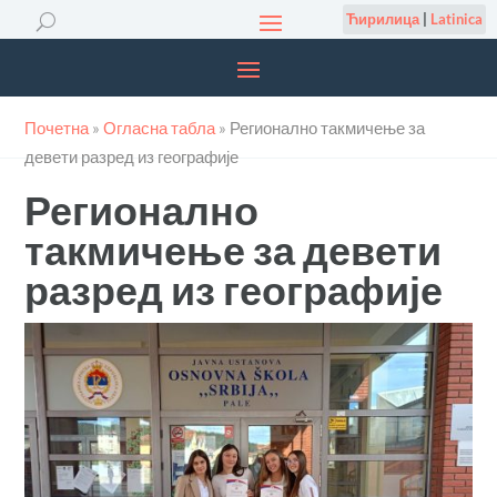
Ћирилица
|
Latinica
Почетна
»
Огласна табла
»
Регионално такмичење за
девети разред из географије
Регионално
такмичење за девети
разред из географије