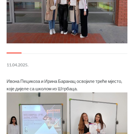
11.04.2025.
Ивона Пецикоза и Ирина Баранац освојиле треће мјесто,
које дијеле са школом из Штрбаца.