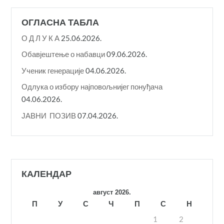
ОГЛАСНА ТАБЛА
О Д Л У К A
25.06.2026.
Обавјештење о набавци
09.06.2026.
Ученик генерације
04.06.2026.
Одлука о избору најповољнијег понуђача
04.06.2026.
ЈАВНИ ПОЗИВ
07.04.2026.
КАЛЕНДАР
август 2026.
П
У
С
Ч
П
С
Н
1
2