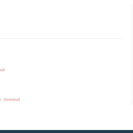
oad
а
Download