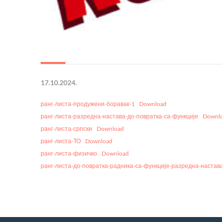
17.10.2024.
ранг-листа-продужени-боравак-1
Download
ранг-листа-разредна-настава-до-повратка-са-функције
Downl
ранг-листа-српски
Download
ранг-листа-ТО
Download
ранг-листа-физичко
Download
ранг-листа-до-повратка-радника-са-функције-разредна-настав