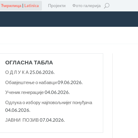
Пројекти
Фото галерија
Ћирилица
|
Latinica
ОГЛАСНА ТАБЛА
О Д Л У К A
25.06.2026.
Обавјештење о набавци
09.06.2026.
Ученик генерације
04.06.2026.
Одлука о избору најповољнијег понуђача
04.06.2026.
ЈАВНИ ПОЗИВ
07.04.2026.