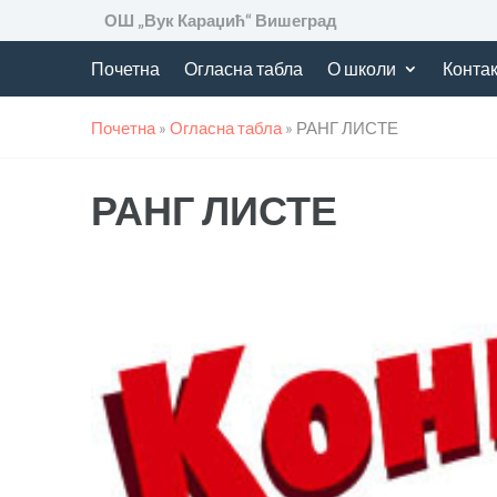
ОШ „Вук Караџић“ Вишеград
Почетна
Огласна табла
О школи
Контак
Почетна
»
Огласна табла
»
РАНГ ЛИСТЕ
РАНГ ЛИСТЕ