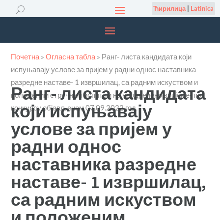
Ћирилица
|
Latinica
Почетна
»
Огласна табла
»
Ранг- листа кандидата који
испуњавају услове за пријем у радни однос наставника
разредне наставе- 1 извршилац, са радним искуством и
Ранг- листа кандидата
положеним стручним испитом на неодређено вријеме- по
који испуњавају
конкурсу објављеном 07.09.2022.год.
услове за пријем у
радни однос
наставника разредне
наставе- 1 извршилац,
са радним искуством
и положеним