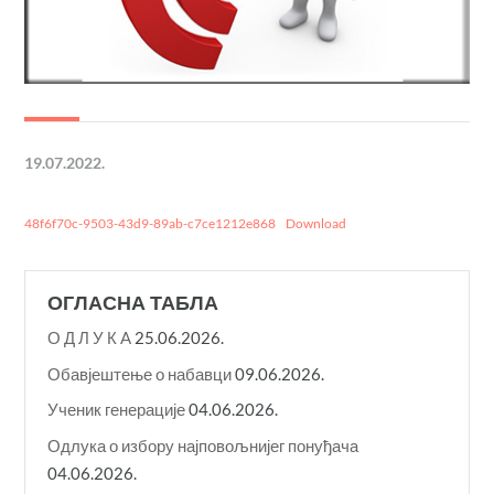
19.07.2022.
48f6f70c-9503-43d9-89ab-c7ce1212e868
Download
ОГЛАСНА ТАБЛА
О Д Л У К A
25.06.2026.
Обавјештење о набавци
09.06.2026.
Ученик генерације
04.06.2026.
Одлука о избору најповољнијег понуђача
04.06.2026.