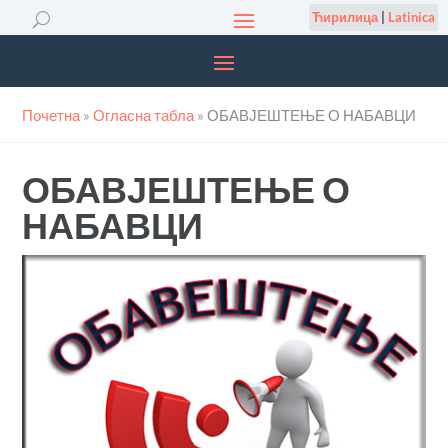
Ћирилица
|
Latinica
Почетна
»
Огласна табла
»
ОБАВЈЕШТЕЊЕ О НАБАВЦИ
ОБАВЈЕШТЕЊЕ О
НАБАВЦИ