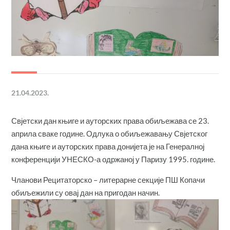
21.04.2023.
Свјетски дан књиге и ауторских права обиљежава се 23.
априла сваке године. Одлука о обиљежавању Свјетског
дана књиге и ауторских права донијета је на Генералној
конференцији УНЕСКО-а одржаној у Паризу 1995. године.
Чланови Рецитаторско – литерарне секције ПШ Копачи
обиљежили су овај дан на пригодан начин.