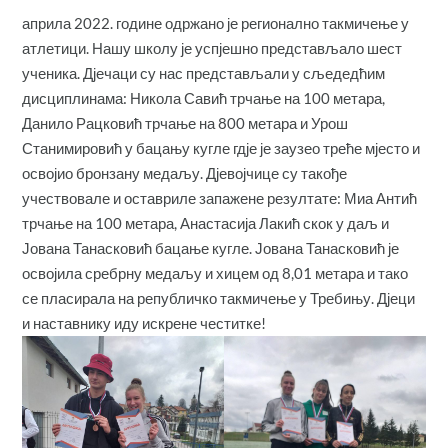
априла 2022. године одржано је регионално такмичење у
атлетици. Нашу школу је успјешно представљало шест
ученика. Дјечаци су нас представљали у сљедедћим
дисциплинама: Никола Савић трчање на 100 метара,
Данило Рацковић трчање на 800 метара и Урош
Станимировић у бацању кугле гдје је заузео треће мјесто и
освојио бронзану медаљу. Дјевојчице су такође
учествовале и оставриле запажене резултате: Миа Антић
трчање на 100 метара, Анастасија Лакић скок у даљ и
Јована Танасковић бацање кугле. Јована Танасковић је
освојила сребрну медаљу и хицем од 8,01 метара и тако
се пласирала на републичко такмичење у Требињу. Дјеци
и наставнику иду искрене честитке!