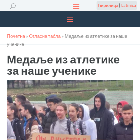
Ћирилица
|
Latinica
Почетна
»
Огласна табла
»
Медаље из атлетике за наше
ученике
Медаље из атлетике
за наше ученике