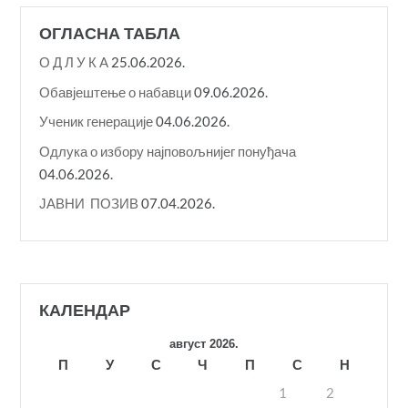
ОГЛАСНА ТАБЛА
О Д Л У К A
25.06.2026.
Обавјештење о набавци
09.06.2026.
Ученик генерације
04.06.2026.
Одлука о избору најповољнијег понуђача
04.06.2026.
ЈАВНИ ПОЗИВ
07.04.2026.
КАЛЕНДАР
август 2026.
П
У
С
Ч
П
С
Н
1
2