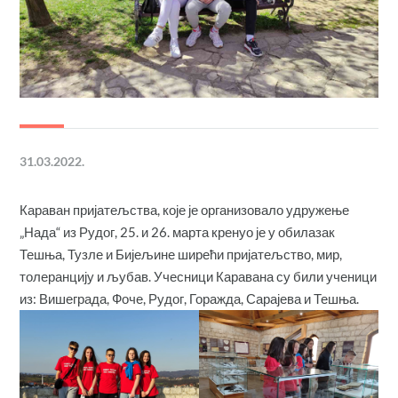
31.03.2022.
Караван пријатељства, које је организовало удружење
„Нада“ из Рудог, 25. и 26. марта кренуо је у обилазак
Тешња, Тузле и Бијељине ширећи пријатељство, мир,
толеранцију и љубав. Учесници Каравана су били ученици
из: Вишеграда, Фоче, Рудог, Горажда, Сарајева и Тешња.