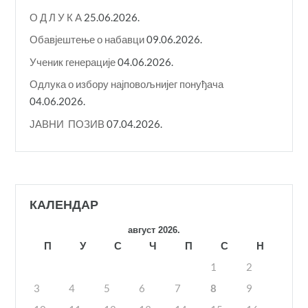
О Д Л У К A
25.06.2026.
Обавјештење о набавци
09.06.2026.
Ученик генерације
04.06.2026.
Одлука о избору најповољнијег понуђача
04.06.2026.
ЈАВНИ ПОЗИВ
07.04.2026.
КАЛЕНДАР
август 2026.
П
У
С
Ч
П
С
Н
1
2
3
4
5
6
7
8
9