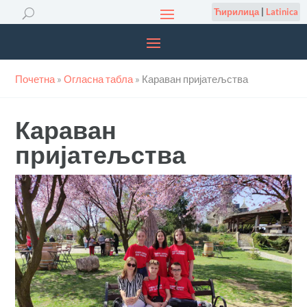
Ћирилица
|
Latinica
Почетна
»
Огласна табла
»
Караван пријатељства
Караван
пријатељства