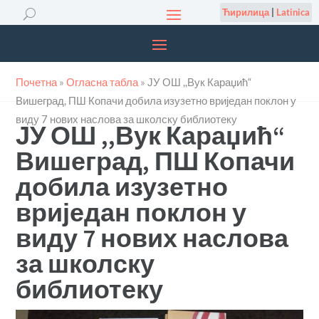
Ћирилица
|
Latinica
Почетна
»
Огласна табла
»
ЈУ ОШ ,,Вук Караџић“
Вишеград, ПШ Копачи добила изузетно вриједан поклон у
виду 7 нових наслова за школску библиотеку
ЈУ ОШ ,,Вук Караџић“
Вишеград, ПШ Копачи
добила изузетно
вриједан поклон у
виду 7 нових наслова
за школску
библиотеку