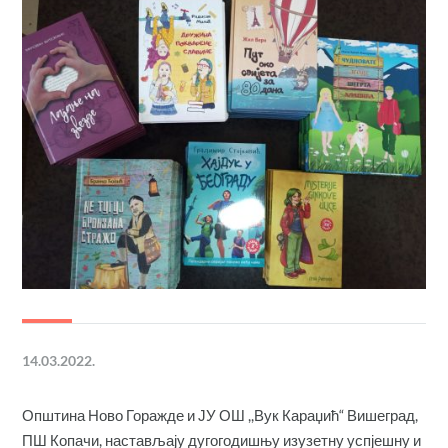
14.03.2022.
Општина Ново Горажде и ЈУ ОШ ,,Вук Караџић“ Вишеград,
ПШ Копачи, настављају дугогодишњу изузетну успјешну и