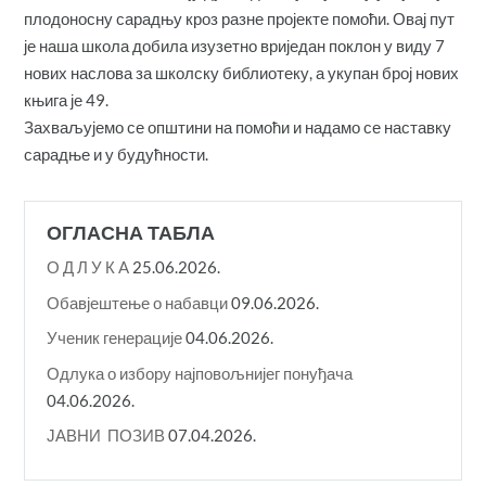
плодоносну сарадњу кроз разне пројекте помоћи. Овај пут
је наша школа добила изузетно вриједан поклон у виду 7
нових наслова за школску библиотеку, а укупан број нових
књига је 49.
Захваљујемо се општини на помоћи и надамо се наставку
сарадње и у будућности.
ОГЛАСНА ТАБЛА
О Д Л У К A
25.06.2026.
Обавјештење о набавци
09.06.2026.
Ученик генерације
04.06.2026.
Одлука о избору најповољнијег понуђача
04.06.2026.
ЈАВНИ ПОЗИВ
07.04.2026.