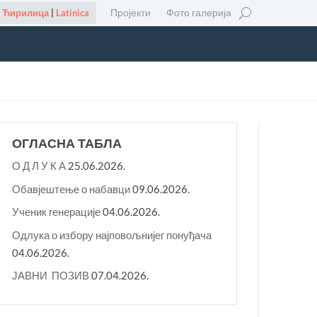
Пројекти
Фото галерија
Ћирилица
|
Latinica
ОГЛАСНА ТАБЛА
О Д Л У К A
25.06.2026.
Обавјештење о набавци
09.06.2026.
Ученик генерације
04.06.2026.
Одлука о избору најповољнијег понуђача
04.06.2026.
ЈАВНИ ПОЗИВ
07.04.2026.