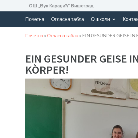
ОШ „Вук Караџић“ Вишеград
Почетна
Огласна табла
О школи
Контак
Почетна
»
Огласна табла
»
EIN GESUNDER GEISE IN
EIN GESUNDER GEISE I
KÒRPER!