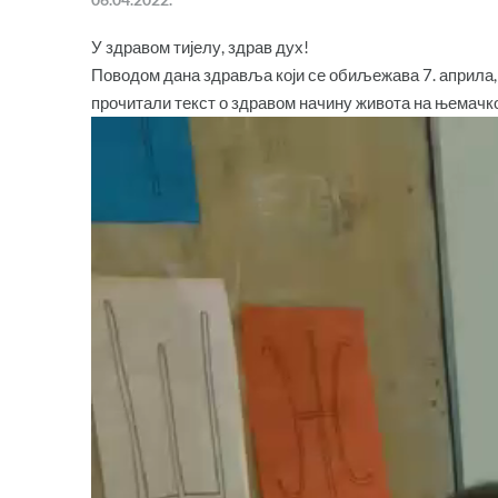
У здравом тијелу, здрав дух!
Поводом дана здравља који се обиљежава 7. априла,
прочитали текст о здравом начину живота на њемачком