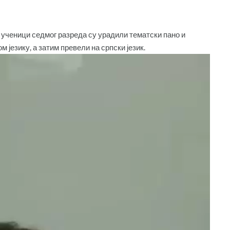
 ученици седмог разреда су урадили тематски пано и
 језику, а затим превели на српски језик.