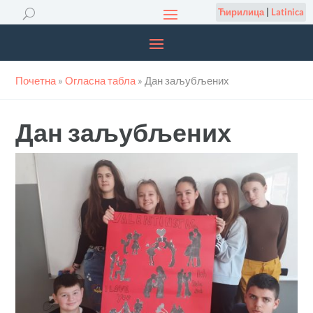
Ћирилица
|
Latinica
Почетна
»
Огласна табла
»
Дан заљубљених
Дан заљубљених