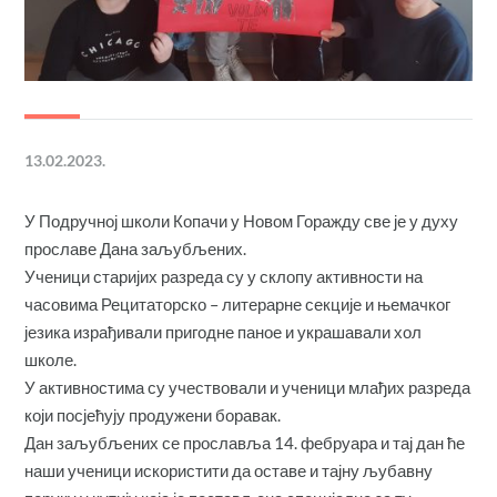
13.02.2023.
У Подручној школи Копачи у Новом Горажду све је у духу
прославе Дана заљубљених.
Ученици старијих разреда су у склопу активности на
часовима Рецитаторско – литерарне секције и њемачког
језика израђивали пригодне паное и украшавали хол
школе.
У активностима су учествовали и ученици млађих разреда
који посјећују продужени боравак.
Дан заљубљених се прославља 14. фебруара и тај дан ће
наши ученици искористити да оставе и тајну љубавну