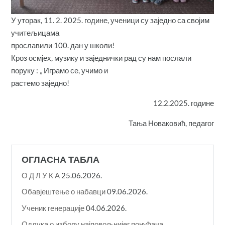
У уторак, 11. 2. 2025. године, ученици су заједно са својим
учитељицама
прославили 100. дан у школи!
Кроз осмјех, музику и заједнички рад су нам послали
поруку : „ Играмо се, учимо и
растемо заједно!
12.2.2025. године
Тања Новаковић, педагог
ОГЛАСНА ТАБЛА
О Д Л У К A
25.06.2026.
Обавјештење о набавци
09.06.2026.
Ученик генерације
04.06.2026.
Одлука о избору најповољнијег понуђача