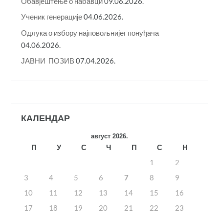
Обавјештење о набавци
09.06.2026.
Ученик генерације
04.06.2026.
Одлука о избору најповољнијег понуђача
04.06.2026.
ЈАВНИ ПОЗИВ
07.04.2026.
КАЛЕНДАР
август 2026.
П
У
С
Ч
П
С
Н
1
2
3
4
5
6
7
8
9
10
11
12
13
14
15
16
17
18
19
20
21
22
23