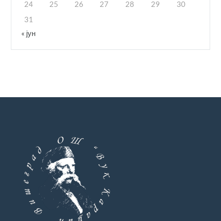
24
25
26
27
28
29
30
31
« јун