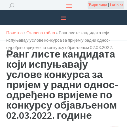
Ћирилица
|
Latinica
Почетна
»
Огласна табла
»
Ранг листе кандидата који
испуњавају услове конкурса за пријем у радни однос-
одређено вријеме по конкурсу објављеном 02.03.2022.
Ранг листе кандидата
године
који испуњавају
услове конкурса за
пријем у радни однос-
одређено вријеме по
конкурсу објављеном
02.03.2022. године